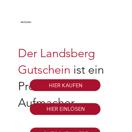
Aktionen
Der Landsberg
Gutschein
ist ein
Produkt der
HIER KAUFEN
Aufmacher.
HIER EINLÖSEN